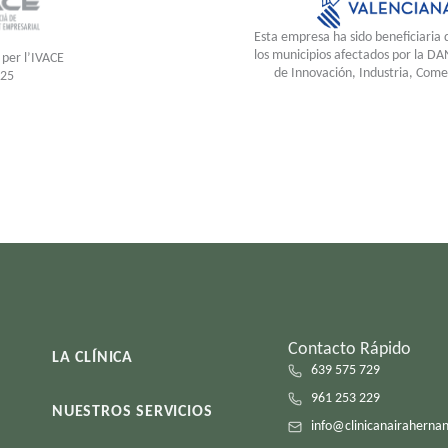
Esta empresa ha sido beneficiaria 
los municipios afectados por la DA
 per l’IVACE
de Innovación, Industria, Come
025
Contacto Rápido
LA CLÍNICA
639 575 729
961 253 229
NUESTROS SERVICIOS
info@clinicanairaherna