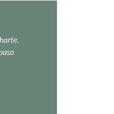
harte.
 paso