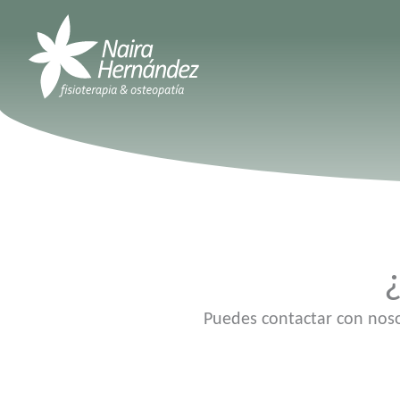
Ir
al
contenido
¿
Puedes contactar con nosot